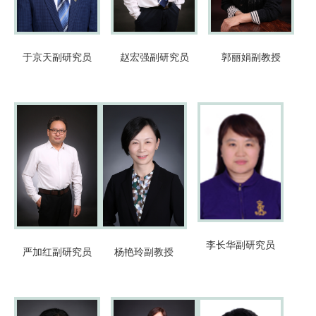
于京天
副研究员
赵宏强
副研究员
郭丽娟
副教授
李长华
副研究员
严加红
副研究员
杨艳玲
副教授