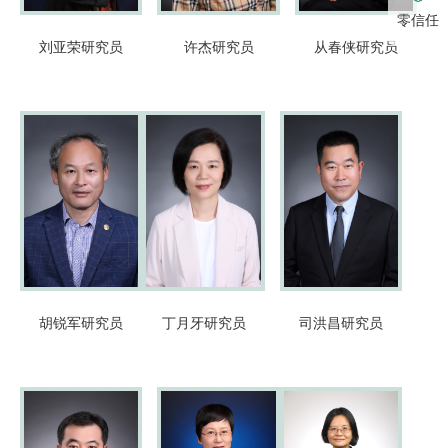
零信任
刘亚荣
研究员
许杰
研究员
从春侠
研究员
胡锐军
研究员
丁月牙
研究员
司洪昌
研究员