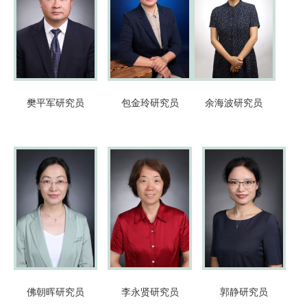
包金玲
研究员
樊平军
研究员
余海波
研究员
佛朝晖
研究员
李永贤
研究员
郭静
研究员