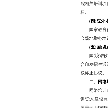
院相关培训项
权。
(四)院外
国家教育行政
会场地举办培
(五)国(
国(境)内外
合印发招生通
权终止协议。
二、网络
网络培训对外
训资源,建设
覆盖面,积极