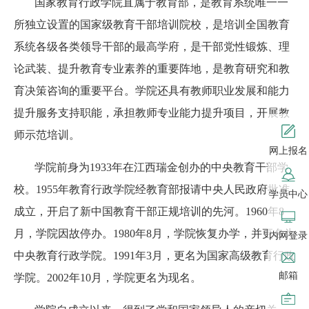
国家教育行政学院直属于教育部，
是教育系统唯一一
所独立设置的国家级教育干部培训院校，
是培训全国教育
系统各级各类领导干部的最高学府，是干部党性锻炼、理
论武装、提升教育专业素养的重要阵地，
是
教育研究和教
育决策咨询的重要平台。学院
还具有
教师职业发展和能力
提升服务支持职能，承担教师专业能力提升项目，开展教
师示范培训。
网上报名
学院前身为
1933
年在江西瑞金创办的中央教育干部学
校。
1955
年教育行政学院
经教育部报请中央人民政府批准
学员中心
成立，开启了新中国教育干部正规培训的先河。
1960
年
8
月，学院因故停办。
1980
年
8
月，学院恢复办学，并更名为
内网登录
中央教育行政学院。
1991
年
3
月，更名为国家高级教育行政
邮箱
学院。
2002
年
10
月，学院更名为现名。