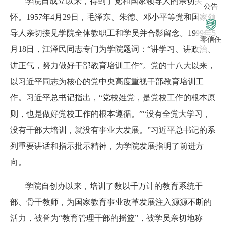
学院自成立以来，得到了党和国家领导人的亲切关
公告
怀。
1957
年
4
月
29
日，毛泽东、朱德、邓小平等党和国家领
导人亲切接见学院全体
教职工和
学员并合影留念。
1999
年
5
零信任
月
18
日，江泽民同志
专门
为学院题词：
“
讲学习、讲政治、
讲正气，努力做好干部教育培训工作
”
。党的十八大以来，
以习近平同志为核心的党中央高度重视干部教育培训工
作。习近平总书记指出，
“
党校姓党，是党校工作的根本原
则，也是做好党校工作的根本遵循。
”“
没有全党大学习，
没有干部大培训，就没有事业大发展。
”
习近平总书记的系
列重要讲话和指示批示精神，为学院发展指明了前进方
向。
学院自创办以来，培训了数以
千
万计的教育系统干
部、骨干教师，为国家教育事业改革发展注入源源不断的
活力，被誉为
“
教育管理干部的摇篮
”
，被学员亲切地称