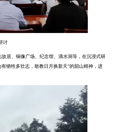
研讨
志故居、铜像广场、纪念馆、滴水洞等，在沉浸式研
为有牺牲多壮志，敢教日月换新天”的韶山精神，进