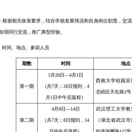
：
根据相关政策要求，结合学校发展情况和自身岗位职责，交流
加强同行交流，推广典型经验。
、时间、地点、参训人员
期数
时间
地点
3
月
26
日—
4
月
1
日
西南大学桂园宾
第一期
（共
7
天；
26
日报到，
4
北碚区天生路
2
号
月
1
日中午后返程）
4
月
8
日—
14
日
武汉理工大学教
第二期
（共
7
天；
8
日报到，
14
（湖北省武汉市
日中午后返程）
街道珞狮路
147
号