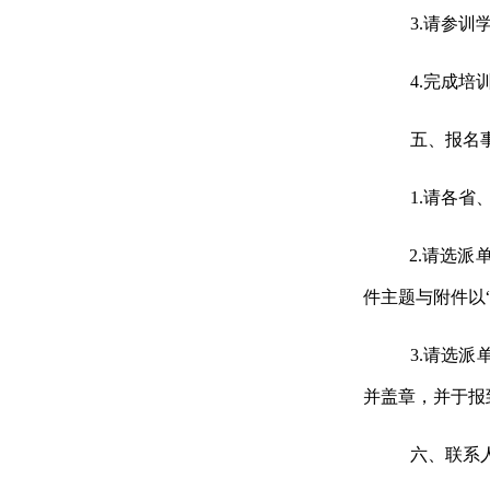
3.
请参训
4.
完成培
五、报名
1.
请各省
2.
请
选派
件主题与附件以
3.
请选派
并盖章，并于报
六、联系