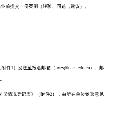
结业前提交一份案例（经验、问题与建议）。
见附件
1
）发送至报名邮箱（
pxzs@naea.edu.cn
）。邮
止。
学员情况登记表》（附件
2
），由所在单位签署意见