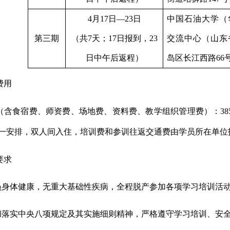
4
月
17
日—
23
日
中国石油大学（
第三期
（共
7
天；
17
日报到，
23
交流中心（山东
日中午后返程）
岛区长江西路
66
费用
（含食宿费、师资费、场地费、资料费、教学组织管理费）：
38
一安排，双人间入住，培训费和参训往返交通费由学员所在单位
要求
员身体健康，无重大基础性疾病，全程脱产参加各项学习培训活
彻落实中央八项规定及其实施细则精神，严格遵守学习培训、安