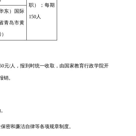
职）；每期
华东）国际
150
人
省青岛市黄
号）
50
元
/
人，
报到时统一收取，
由国家教育行政学院开
报销。
动。
全保密和廉洁自律等各项规章制度。