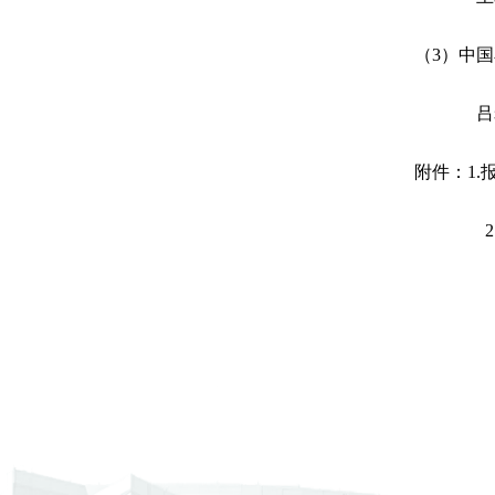
（
3
）中国
吕
附件：
1.
2