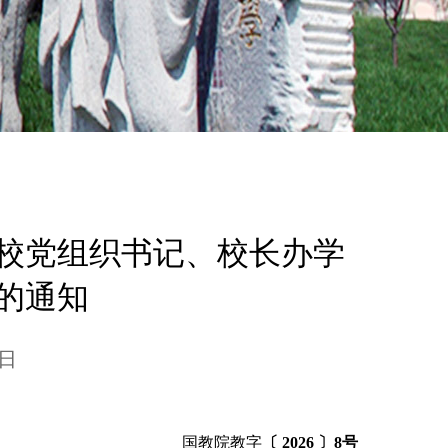
校党组织书记、校长办学
的通知
4日
国教院教字
〔
2026
〕
8
号