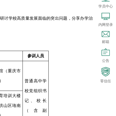
学员中心
研讨学校高质量发展面临的突出问题，分
享办学治
内网登录
邮箱
参训人员
公告
馆（重庆市
）
普通高中学
零信任
校党组织书
育培训大楼
记、校长
洪山区珞南
（含副
）